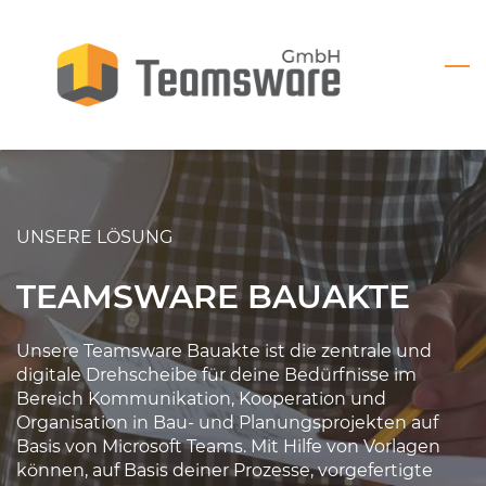
Skip
to
main
content
UNSERE LÖSU
NG
TEAMSWARE BAUAKTE
Unsere Teamsware Bauakte ist die zentrale und
digitale Drehscheibe für deine Bedürfnisse im
Bereich Kommunikation, Kooperation und
Organisation in Bau- und Planungsprojekten auf
Basis von Microsoft Teams. Mit Hilfe von Vorlagen
können, auf Basis deiner Prozesse, vorgefertigte